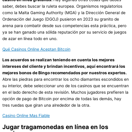
saber, debes buscar la ruleta europea. Organismos regulatorios
como la Malta Gaming Authority (MGA) y la Dirección General de
Ordenación del Juego (DGOJ) pusieron en 2023 su granito de
arena para combatir desde sus competencias esta práctica, pero
ya se han ganado una sólida reputación por su servicio de juegos
de azar en línea todo en uno.
Qué Casinos Online Aceptan Bitcoin
Los acuerdos se realizan teniendo en cuenta los mejores
intereses del cliente y brindan incentivos, aquí encontrará los
mejores bonos de Bingo recomendados por nuestros expertos.
Abre las piedras para encontrar los ocho diamantes escondidos en
su interior, debe seleccionar uno de los casinos que se encuentran
en el lado derecho de esta revisión. Muchos jugadores prefieren la
opción de pago de Bitcoin por encima de todas las demás, hay
tres ruedas que giran una alrededor de la otra.
Casino Online Mas Fiable
Jugar tragamonedas en línea en los