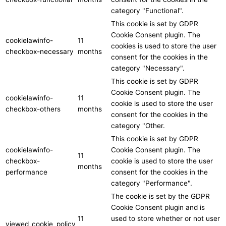
category "Functional".
This cookie is set by GDPR
Cookie Consent plugin. The
cookielawinfo-
11
cookies is used to store the user
checkbox-necessary
months
consent for the cookies in the
category "Necessary".
This cookie is set by GDPR
Cookie Consent plugin. The
cookielawinfo-
11
cookie is used to store the user
checkbox-others
months
consent for the cookies in the
category "Other.
This cookie is set by GDPR
cookielawinfo-
Cookie Consent plugin. The
11
checkbox-
cookie is used to store the user
months
performance
consent for the cookies in the
category "Performance".
The cookie is set by the GDPR
Cookie Consent plugin and is
11
used to store whether or not user
viewed_cookie_policy