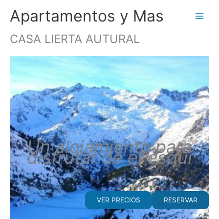
Ir
Apartamentos y Mas
al
contenido
CASA LIERTA AUTURAL
Un alojamiento para
disfrutar de el esquí
VER PRECIOS
RESERVAR