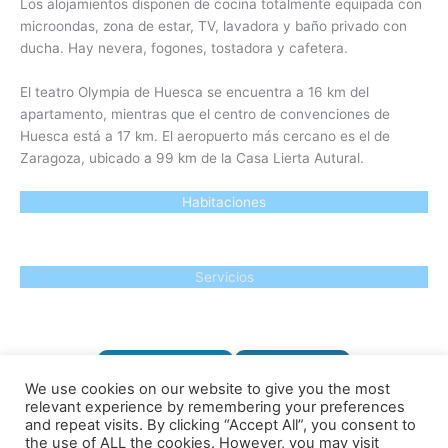
Los alojamientos disponen de cocina totalmente equipada con
microondas, zona de estar, TV, lavadora y baño privado con
ducha. Hay nevera, fogones, tostadora y cafetera.
El teatro Olympia de Huesca se encuentra a 16 km del
apartamento, mientras que el centro de convenciones de
Huesca está a 17 km. El aeropuerto más cercano es el de
Zaragoza, ubicado a 99 km de la Casa Lierta Autural.
Habitaciones
Servicios
VER PRECIOS
RESERVAR
We use cookies on our website to give you the most
relevant experience by remembering your preferences
and repeat visits. By clicking “Accept All”, you consent to
Mayor, 17 Lierta, 22061 Lierta, HUESCA
the use of ALL the cookies. However, you may visit