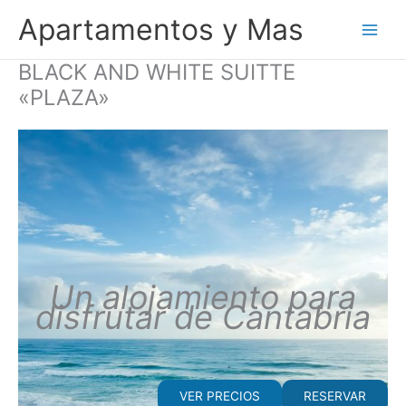
Ir
Apartamentos y Mas
al
contenido
BLACK AND WHITE SUITTE
«PLAZA»
Un alojamiento para
disfrutar de Cantabria
VER PRECIOS
RESERVAR