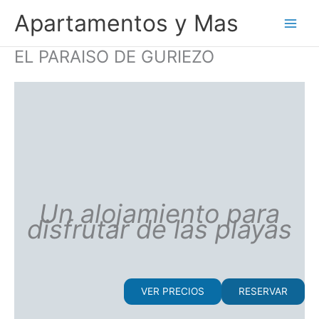
Ir
Apartamentos y Mas
al
contenido
EL PARAISO DE GURIEZO
Un alojamiento para
disfrutar de las playas
VER PRECIOS
RESERVAR