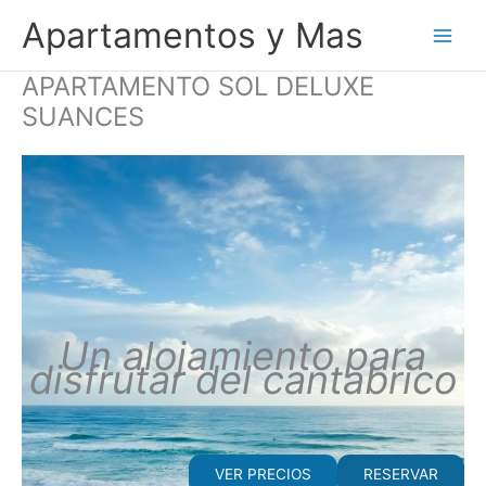
Ir
Apartamentos y Mas
al
contenido
APARTAMENTO SOL DELUXE
SUANCES
Un alojamiento para
disfrutar del cantabrico
VER PRECIOS
RESERVAR