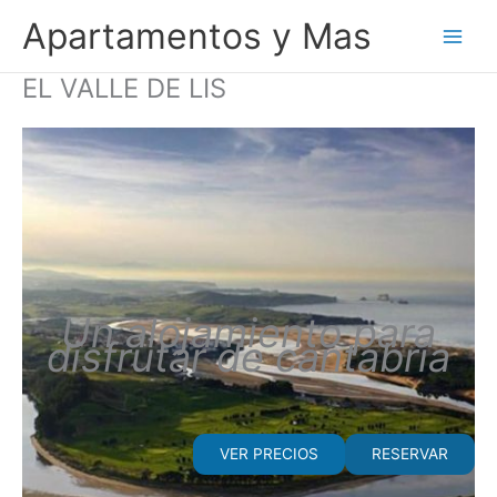
Ir
Apartamentos y Mas
al
contenido
EL VALLE DE LIS
Un alojamiento para
disfrutar de cantabria
VER PRECIOS
RESERVAR