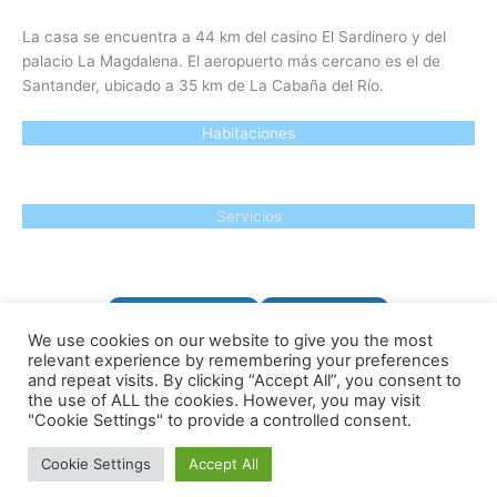
La casa se encuentra a 44 km del casino El Sardinero y del
palacio La Magdalena. El aeropuerto más cercano es el de
Santander, ubicado a 35 km de La Cabaña del Río.
Habitaciones
Servicios
VER PRECIOS
RESERVAR
We use cookies on our website to give you the most
relevant experience by remembering your preferences
and repeat visits. By clicking “Accept All”, you consent to
CA-260, 39728 San Roque de Ríomiera, CANTABRIA
the use of ALL the cookies. However, you may visit
"Cookie Settings" to provide a controlled consent.
Política de Cookies
-
Aviso Legal
-
Política de Privacidad
Cookie Settings
Accept All