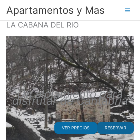
Ir
Apartamentos y Mas
al
contenido
LA CABANA DEL RIO
Un alojamiento para
disfrutar de Cantabria
VER PRECIOS
RESERVAR